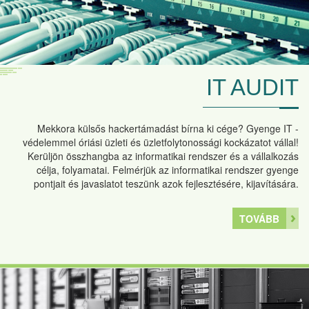
IT AUDIT
Mekkora külsős hackertámadást bírna ki cége? Gyenge IT -
védelemmel óriási üzleti és üzletfolytonossági kockázatot vállal!
Kerüljön összhangba az informatikai rendszer és a vállalkozás
célja, folyamatai. Felmérjük az informatikai rendszer gyenge
pontjait és javaslatot teszünk azok fejlesztésére, kijavítására.
TOVÁBB