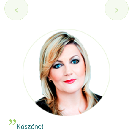
‹
›
Köszönet