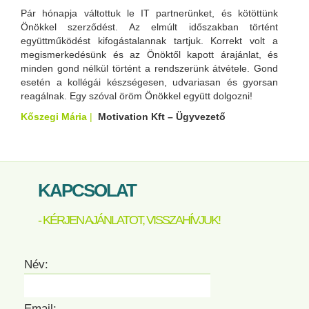
Pár hónapja váltottuk le IT partnerünket, és kötöttünk
Önökkel szerződést. Az elmúlt időszakban történt
együttműködést kifogástalannak tartjuk. Korrekt volt a
megismerkedésünk és az Önöktől kapott árajánlat, és
minden gond nélkül történt a rendszerünk átvétele. Gond
esetén a kollégái készségesen, udvariasan és gyorsan
reagálnak. Egy szóval öröm Önökkel együtt dolgozni!
Kőszegi Mária
|
Motivation Kft – Ügyvezető
KAPCSOLAT
- KÉRJEN AJÁNLATOT, VISSZAHÍVJUK!
Név:
Email: