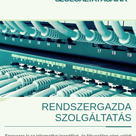
RENDSZERGAZDA
SZOLGÁLTATÁS
Szervezze ki az informatikai teendőket, és fókuszáljon cége valódi