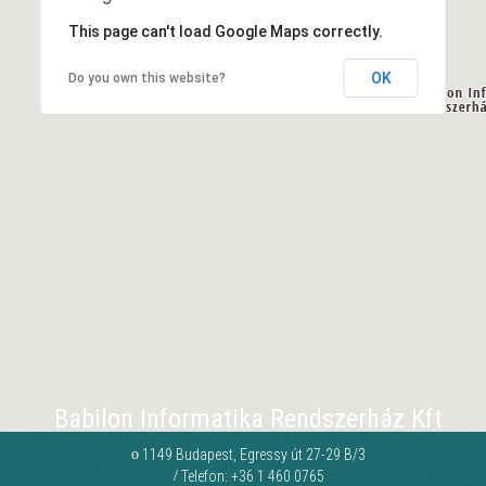
This page can't load Google Maps correctly.
OK
Do you own this website?
Babilon Informatika Rendszerház Kft
o
1149 Budapest, Egressy út 27-29 B/3
/
Telefon: +36 1 460 0765